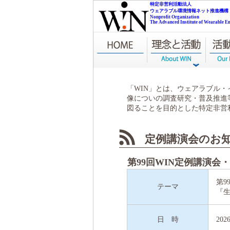
NPO WIN
特定非営利活動法人
ウェアラブル環境情報ネット推進機構
Nonprofit Organization
The Advanced Institute of Wearable 
「WIN」とは、ウェアラブル
像についの調査研究・普及推進
図ることを目的とした特定非営利
定例講演会のお
第99回WIN定例講演会
第9
テーマ
『
日 時
202