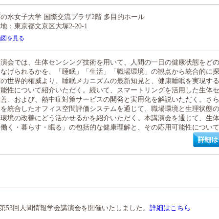
の水女子大学 国際交流プラザ2階 多目的ホール
在地：東京都文京区大塚2-20-1
地図を見る
講演会では、生体センシング技術を用いて、人間の一日の健康状態をど
つなげられるかを、「睡眠」「生活」「職場環境」の観点から統合的に
究の世界的権威より、睡眠メカニズムの最新知見と、健康睡眠を実現す
可能性について紹介いただく。続いて、スマートリングを活用した生体
改善、および、熱中症対策サービスの開発と実用化を解説いただく。さ
報を統合したオフィス空間評価システムを通じて、職場環境と生理状態
く環境の改善にどう活かせるかを紹介いただく。本講演会を通じて、生
「働く・暮らす・眠る」の包括的な健康理解と、その応用可能性につい
・第53回人間情報学会講演会を開催いたしました。
詳細はこちら