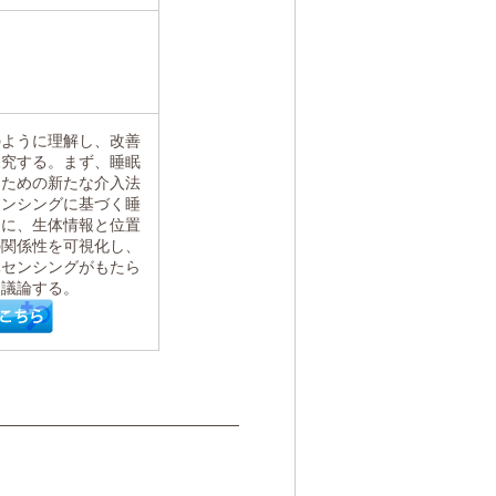
のように理解し、改善
探究する。まず、睡眠
るための新たな介入法
センシングに基づく睡
らに、生体情報と位置
の関係性を可視化し、
体センシングがもたら
て議論する。