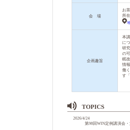
お茶
所
会 場
本
に
研
の
眠
企画趣旨
情
働
す
TOPICS
2026/4/24
第98回WIN定例講演会